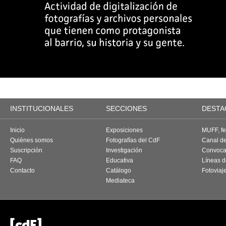
INSTITUCIONALES
SECCIONES
DESTA
Inicio
Exposiciones
MUFF, fes
Quiénes somos
Fotografías del CdF
Canal d
Suscripción
Investigación
Convoca
FAQ
Educativa
Líneas d
Contacto
Catálogo
Fotoviaj
Mediateca