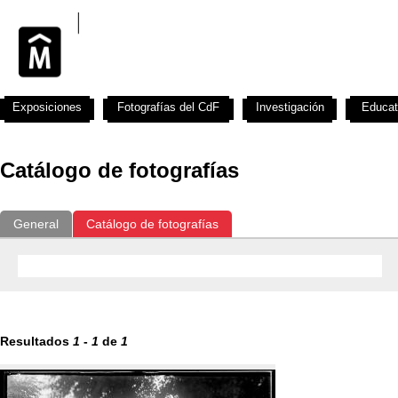
Exposiciones
Fotografías del CdF
Investigación
Educat
Catálogo de fotografías
General
Catálogo de fotografías
Resultados
1
-
1
de
1