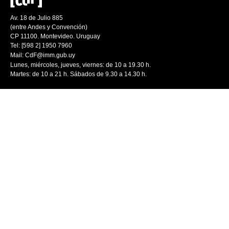
Av. 18 de Julio 885
(entre Andes y Convención)
CP 11100. Montevideo. Uruguay
Tel: [598 2] 1950 7960
Mail:
CdF@imm.gub.uy
Lunes, miércoles, jueves, viernes: de 10 a 19.30 h.
Martes: de 10 a 21 h. Sábados de 9.30 a 14.30 h.