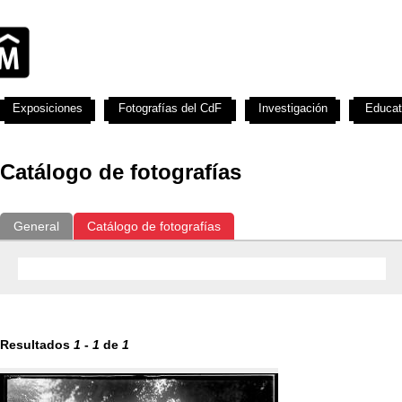
Exposiciones
Fotografías del CdF
Investigación
Educat
Catálogo de fotografías
General
Catálogo de fotografías
Resultados
1
-
1
de
1