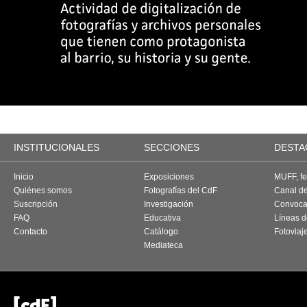
INSTITUCIONALES
SECCIONES
DESTA
Inicio
Exposiciones
MUFF, fes
Quiénes somos
Fotografías del CdF
Canal d
Suscripción
Investigación
Convoca
FAQ
Educativa
Líneas d
Contacto
Catálogo
Fotoviaj
Mediateca