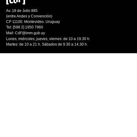
Av. 18 de Julio 885
(entre Andes y Convención)
CP 11100. Montevideo. Uruguay
Tel: [598 2] 1950 7960
Mail:
CdF@imm.gub.uy
Lunes, miércoles, jueves, viernes: de 10 a 19.30 h.
Martes: de 10 a 21 h. Sábados de 9.30 a 14.30 h.