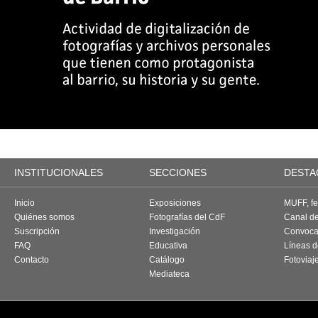
INSTITUCIONALES
SECCIONES
DESTA
Inicio
Exposiciones
MUFF, fes
Quiénes somos
Fotografías del CdF
Canal d
Suscripción
Investigación
Convoca
FAQ
Educativa
Líneas d
Contacto
Catálogo
Fotoviaj
Mediateca