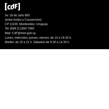
Av. 18 de Julio 885
(entre Andes y Convención)
CP 11100. Montevideo. Uruguay
Tel: [598 2] 1950 7960
Mail:
CdF@imm.gub.uy
Lunes, miércoles, jueves, viernes: de 10 a 19.30 h.
Martes: de 10 a 21 h. Sábados de 9.30 a 14.30 h.