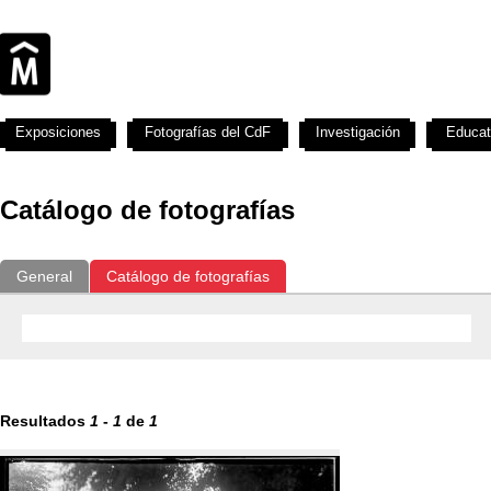
Exposiciones
Fotografías del CdF
Investigación
Educat
Catálogo de fotografías
General
Catálogo de fotografías
Resultados
1
-
1
de
1