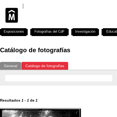
Exposiciones
Fotografías del CdF
Investigación
Educat
Catálogo de fotografías
General
Catálogo de fotografías
Resultados
1
-
1
de
1