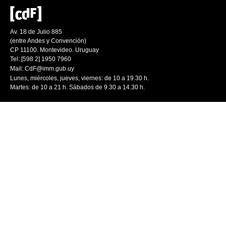
Av. 18 de Julio 885
(entre Andes y Convención)
CP 11100. Montevideo. Uruguay
Tel: [598 2] 1950 7960
Mail:
CdF@imm.gub.uy
Lunes, miércoles, jueves, viernes: de 10 a 19.30 h.
Martes: de 10 a 21 h. Sábados de 9.30 a 14.30 h.