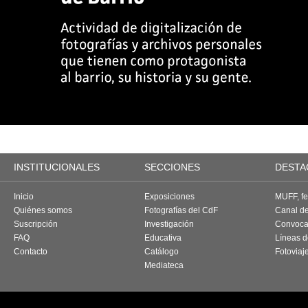
INSTITUCIONALES
SECCIONES
DESTA
Inicio
Exposiciones
MUFF, fes
Quiénes somos
Fotografías del CdF
Canal d
Suscripción
Investigación
Convoca
FAQ
Educativa
Líneas d
Contacto
Catálogo
Fotoviaj
Mediateca