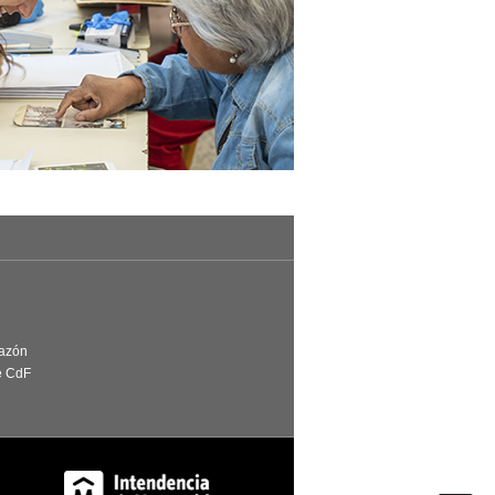
Razón
e CdF