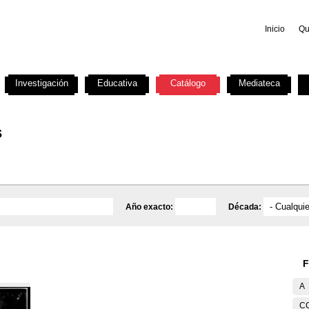
Inicio
Qu
Investigación
Educativa
Catálogo
Mediateca
s
Año exacto:
Década:
F
A
C