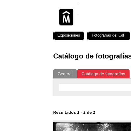
Exposiciones
Fotografías del CdF
Catálogo de fotografía
General
Catálogo de fotografías
Resultados
1
-
1
de
1