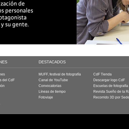
NES
DESTACADOS
nes
MUFF, festival de fotografía
CdF Tienda
as del CdF
Canal de YouTube
Descargar logo CdF
ión
Convocatorias
Escuelas de fotografía
Líneas de tiempo
Revista Sueño de la 
Fotoviaje
Recorrido 3D por Sed
a