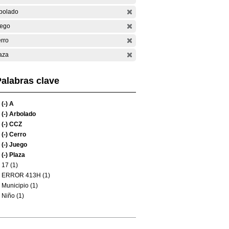
bolado
ego
rro
aza
alabras clave
(-)
A
(-)
Arbolado
(-)
CCZ
(-)
Cerro
(-)
Juego
(-)
Plaza
17 (1)
ERROR 413H (1)
Municipio (1)
Niño (1)