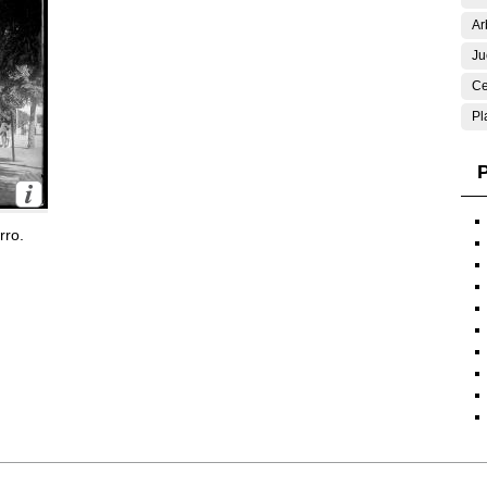
Ar
Ju
Ce
Pl
P
rro.