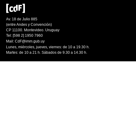
Av. 18 de Julio 885
(entre Andes y Convención)
CP 11100. Montevideo. Uruguay
Tel: [598 2] 1950 7960
Mail:
CdF@imm.gub.uy
Lunes, miércoles, jueves, viernes: de 10 a 19.30 h.
Martes: de 10 a 21 h. Sábados de 9.30 a 14.30 h.