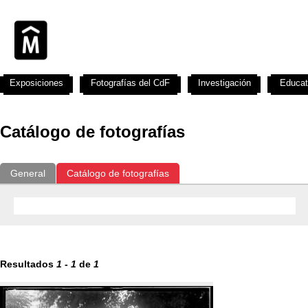
Exposiciones
Fotografías del CdF
Investigación
Educat
Catálogo de fotografías
General
Catálogo de fotografías
Resultados
1
-
1
de
1