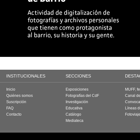
INSTITUCIONALES
SECCIONES
DESTA
Inicio
Exposiciones
MUFF, fes
Quiénes somos
Fotografías del CdF
Canal d
Suscripción
Investigación
Convoca
FAQ
Educativa
Líneas d
Contacto
Catálogo
Fotoviaj
Mediateca