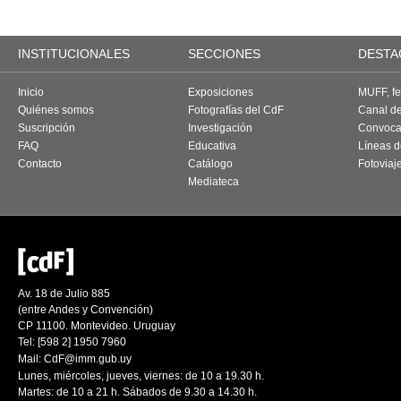
INSTITUCIONALES
SECCIONES
DESTA
Inicio
Exposiciones
MUFF, fes
Quiénes somos
Fotografías del CdF
Canal d
Suscripción
Investigación
Convoca
FAQ
Educativa
Líneas d
Contacto
Catálogo
Fotoviaj
Mediateca
Av. 18 de Julio 885
(entre Andes y Convención)
CP 11100. Montevideo. Uruguay
Tel: [598 2] 1950 7960
Mail:
CdF@imm.gub.uy
Lunes, miércoles, jueves, viernes: de 10 a 19.30 h.
Martes: de 10 a 21 h. Sábados de 9.30 a 14.30 h.