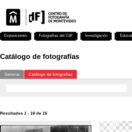
Exposiciones
Fotografías del CdF
Investigación
Educat
Catálogo de fotografías
General
Catálogo de fotografías
Resultados
1
-
16
de
16