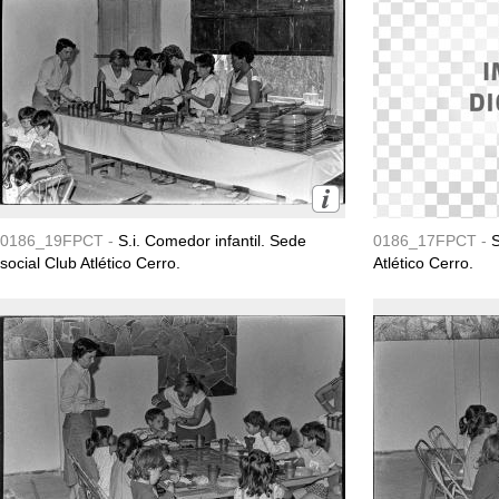
0186_19FPCT -
S.i. Comedor infantil. Sede
0186_17FPCT -
S
social Club Atlético Cerro.
Atlético Cerro.