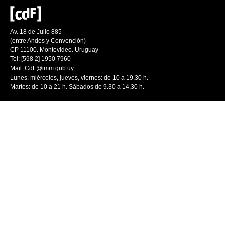
Av. 18 de Julio 885
(entre Andes y Convención)
CP 11100. Montevideo. Uruguay
Tel: [598 2] 1950 7960
Mail:
CdF@imm.gub.uy
Lunes, miércoles, jueves, viernes: de 10 a 19.30 h.
Martes: de 10 a 21 h. Sábados de 9.30 a 14.30 h.