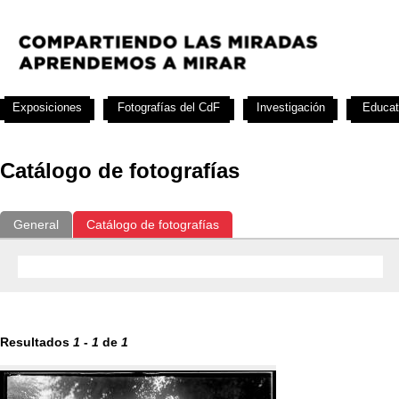
Exposiciones
Fotografías del CdF
Investigación
Educat
Catálogo de fotografías
General
Catálogo de fotografías
Resultados
1
-
1
de
1