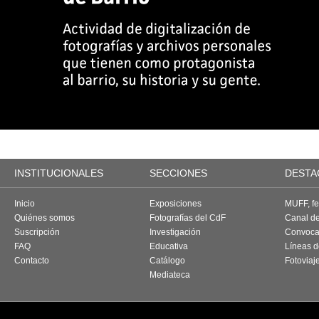
INSTITUCIONALES
SECCIONES
DESTA
Inicio
Exposiciones
MUFF, fes
Quiénes somos
Fotografías del CdF
Canal d
Suscripción
Investigación
Convoca
FAQ
Educativa
Líneas d
Contacto
Catálogo
Fotoviaj
Mediateca