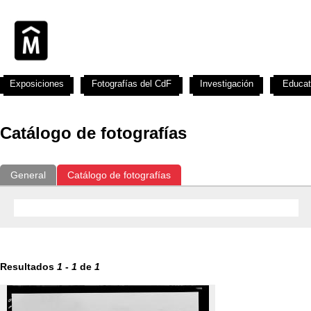
Exposiciones
Fotografías del CdF
Investigación
Educat
Catálogo de fotografías
General
Catálogo de fotografías
Resultados
1
-
1
de
1