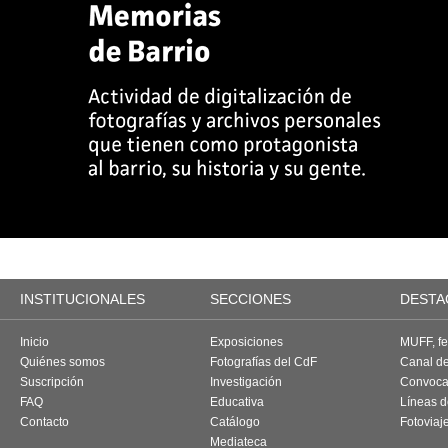
INSTITUCIONALES
SECCIONES
DESTA
Inicio
Exposiciones
MUFF, fes
Quiénes somos
Fotografías del CdF
Canal d
Suscripción
Investigación
Convoca
FAQ
Educativa
Líneas d
Contacto
Catálogo
Fotoviaj
Mediateca