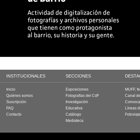
INSTITUCIONALES
SECCIONES
DESTA
Inicio
Exposiciones
MUFF, fes
Quiénes somos
Fotografías del CdF
Canal d
Suscripción
Investigación
Convoca
FAQ
Educativa
Líneas d
Contacto
Catálogo
Fotoviaj
Mediateca