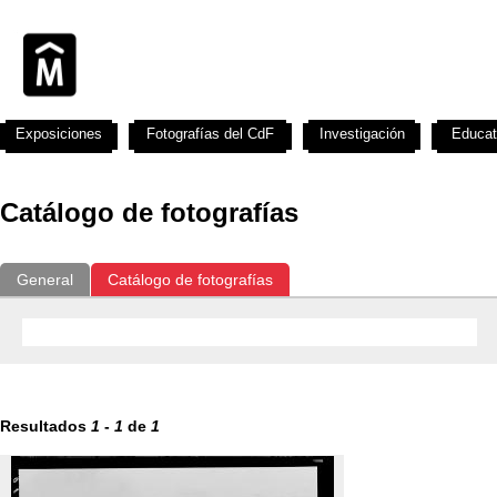
Exposiciones
Fotografías del CdF
Investigación
Educat
Catálogo de fotografías
General
Catálogo de fotografías
Resultados
1
-
1
de
1