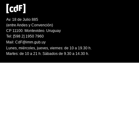
Av. 18 de Julio 885
(entre Andes y Convención)
CP 11100. Montevideo. Uruguay
Tel: [598 2] 1950 7960
Mail:
CdF@imm.gub.uy
Lunes, miércoles, jueves, viernes: de 10 a 19.30 h.
Martes: de 10 a 21 h. Sábados de 9.30 a 14.30 h.