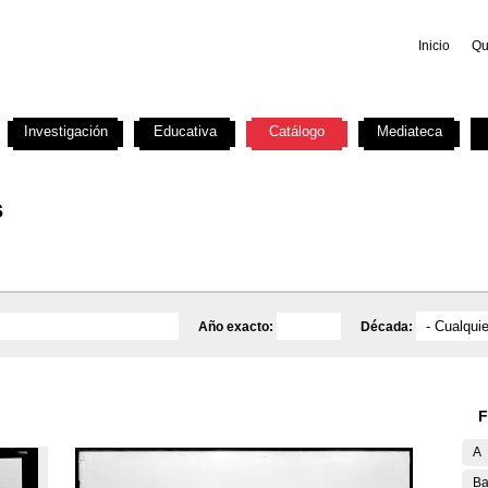
Inicio
Qu
Investigación
Educativa
Catálogo
Mediateca
s
Año exacto:
Década:
F
A
Ba