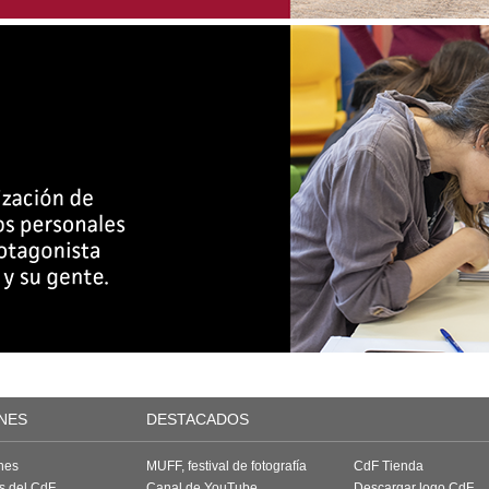
NES
DESTACADOS
nes
MUFF, festival de fotografía
CdF Tienda
as del CdF
Canal de YouTube
Descargar logo CdF