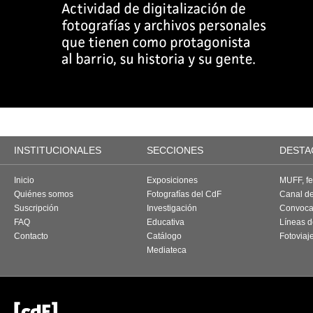
INSTITUCIONALES
SECCIONES
DESTA
Inicio
Exposiciones
MUFF, fes
Quiénes somos
Fotografías del CdF
Canal d
Suscripción
Investigación
Convoca
FAQ
Educativa
Líneas d
Contacto
Catálogo
Fotoviaj
Mediateca