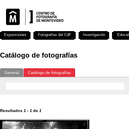
Exposiciones
Fotografías del CdF
Investigación
Educat
Catálogo de fotografías
General
Catálogo de fotografías
Resultados
1
-
1
de
1