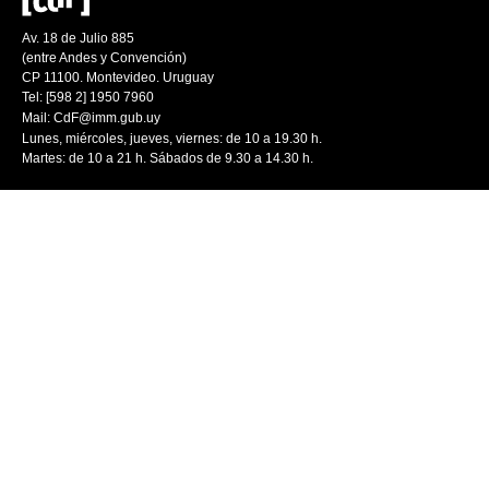
Av. 18 de Julio 885
(entre Andes y Convención)
CP 11100. Montevideo. Uruguay
Tel: [598 2] 1950 7960
Mail:
CdF@imm.gub.uy
Lunes, miércoles, jueves, viernes: de 10 a 19.30 h.
Martes: de 10 a 21 h. Sábados de 9.30 a 14.30 h.