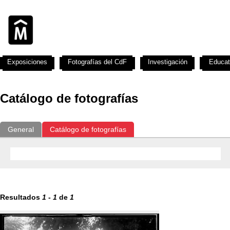
Exposiciones
Fotografías del CdF
Investigación
Educat
Catálogo de fotografías
General
Catálogo de fotografías
Resultados
1
-
1
de
1