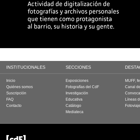
INSTITUCIONALES
SECCIONES
DESTA
Inicio
Exposiciones
MUFF, fes
Quiénes somos
Fotografías del CdF
Canal d
Suscripción
Investigación
Convoca
FAQ
Educativa
Líneas d
Contacto
Catálogo
Fotoviaj
Mediateca