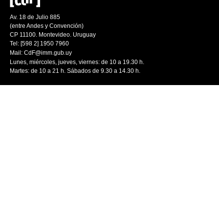
Av. 18 de Julio 885
(entre Andes y Convención)
CP 11100. Montevideo. Uruguay
Tel: [598 2] 1950 7960
Mail:
CdF@imm.gub.uy
Lunes, miércoles, jueves, viernes: de 10 a 19.30 h.
Martes: de 10 a 21 h. Sábados de 9.30 a 14.30 h.