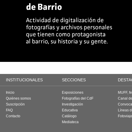
INSTITUCIONALES
SECCIONES
DESTA
Inicio
Exposiciones
MUFF, fes
Quiénes somos
Fotografías del CdF
Canal d
Suscripción
Investigación
Convoca
FAQ
Educativa
Líneas d
Contacto
Catálogo
Fotoviaj
Mediateca