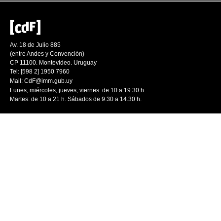
Av. 18 de Julio 885
(entre Andes y Convención)
CP 11100. Montevideo. Uruguay
Tel: [598 2] 1950 7960
Mail:
CdF@imm.gub.uy
Lunes, miércoles, jueves, viernes: de 10 a 19.30 h.
Martes: de 10 a 21 h. Sábados de 9.30 a 14.30 h.