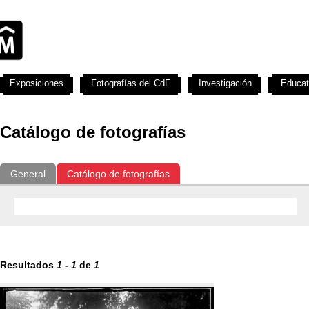
Exposiciones
Fotografías del CdF
Investigación
Educat
Catálogo de fotografías
General
Catálogo de fotografías
Resultados
1
-
1
de
1