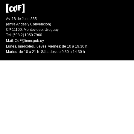
Av. 18 de Julio 885
(entre Andes y Convención)
CP 11100. Montevideo. Uruguay
Tel: [598 2] 1950 7960
Mail:
CdF@imm.gub.uy
Lunes, miércoles, jueves, viernes: de 10 a 19.30 h.
Martes: de 10 a 21 h. Sábados de 9.30 a 14.30 h.