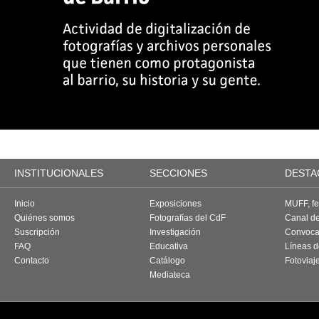
INSTITUCIONALES
SECCIONES
DESTA
Inicio
Exposiciones
MUFF, fes
Quiénes somos
Fotografías del CdF
Canal d
Suscripción
Investigación
Convoca
FAQ
Educativa
Líneas d
Contacto
Catálogo
Fotoviaj
Mediateca