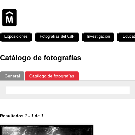
Exposiciones
Fotografías del CdF
Investigación
Educat
Catálogo de fotografías
General
Catálogo de fotografías
Resultados
1
-
1
de
1