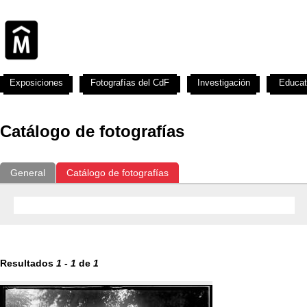
Exposiciones
Fotografías del CdF
Investigación
Educat
Catálogo de fotografías
General
Catálogo de fotografías
Resultados
1
-
1
de
1