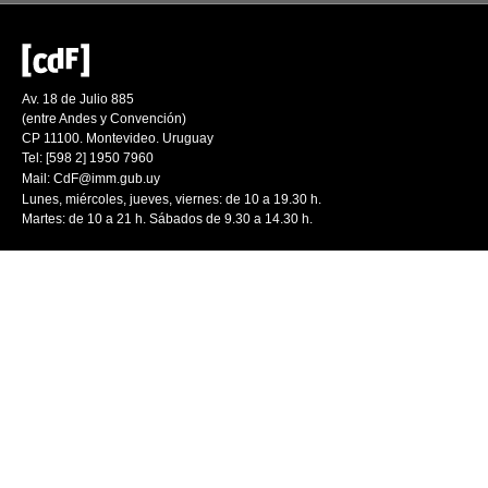
Av. 18 de Julio 885
(entre Andes y Convención)
CP 11100. Montevideo. Uruguay
Tel: [598 2] 1950 7960
Mail:
CdF@imm.gub.uy
Lunes, miércoles, jueves, viernes: de 10 a 19.30 h.
Martes: de 10 a 21 h. Sábados de 9.30 a 14.30 h.