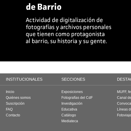
INSTITUCIONALES
SECCIONES
DESTA
Inicio
Exposiciones
MUFF, fes
Quiénes somos
Fotografías del CdF
Canal d
Suscripción
Investigación
Convoca
FAQ
Educativa
Líneas d
Contacto
Catálogo
Fotoviaj
Mediateca