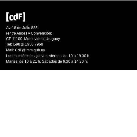
Av. 18 de Julio 885
(entre Andes y Convención)
CP 11100. Montevideo. Uruguay
Tel: [598 2] 1950 7960
Mail:
CdF@imm.gub.uy
Lunes, miércoles, jueves, viernes: de 10 a 19.30 h.
Martes: de 10 a 21 h. Sábados de 9.30 a 14.30 h.