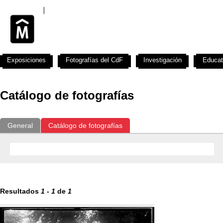
Exposiciones
Fotografías del CdF
Investigación
Educat
Catálogo de fotografías
General
Catálogo de fotografías
Resultados
1
-
1
de
1