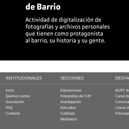
INSTITUCIONALES
SECCIONES
DESTA
Inicio
Exposiciones
MUFF, fes
Quiénes somos
Fotografías del CdF
Canal d
Suscripción
Investigación
Convoca
FAQ
Educativa
Líneas d
Contacto
Catálogo
Fotoviaj
Mediateca