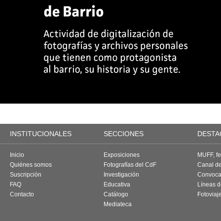
INSTITUCIONALES
SECCIONES
DESTA
Inicio
Exposiciones
MUFF, fes
Quiénes somos
Fotografías del CdF
Canal d
Suscripción
Investigación
Convoca
FAQ
Educativa
Líneas d
Contacto
Catálogo
Fotoviaj
Mediateca