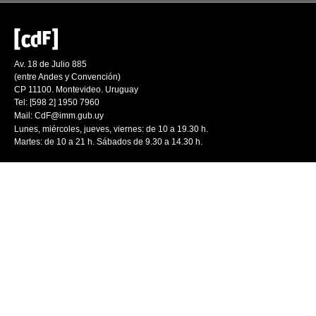
Av. 18 de Julio 885
(entre Andes y Convención)
CP 11100. Montevideo. Uruguay
Tel: [598 2] 1950 7960
Mail:
CdF@imm.gub.uy
Lunes, miércoles, jueves, viernes: de 10 a 19.30 h.
Martes: de 10 a 21 h. Sábados de 9.30 a 14.30 h.