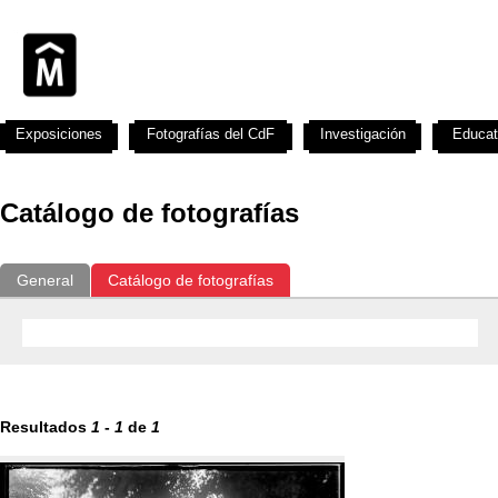
Exposiciones
Fotografías del CdF
Investigación
Educat
Catálogo de fotografías
General
Catálogo de fotografías
Resultados
1
-
1
de
1