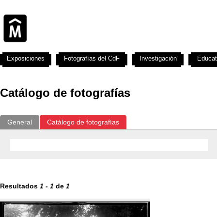
Exposiciones
Fotografías del CdF
Investigación
Educat
Catálogo de fotografías
General
Catálogo de fotografías
Resultados
1
-
1
de
1