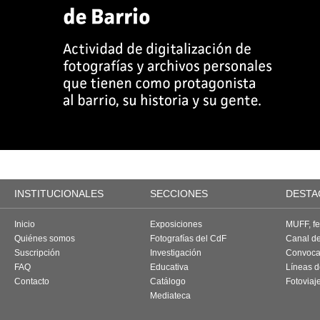
INSTITUCIONALES
SECCIONES
DESTA
Inicio
Exposiciones
MUFF, fes
Quiénes somos
Fotografías del CdF
Canal d
Suscripción
Investigación
Convoca
FAQ
Educativa
Líneas d
Contacto
Catálogo
Fotoviaj
Mediateca