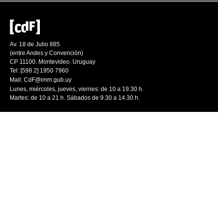
Av. 18 de Julio 885
(entre Andes y Convención)
CP 11100. Montevideo. Uruguay
Tel: [598 2] 1950 7960
Mail:
CdF@imm.gub.uy
Lunes, miércoles, jueves, viernes: de 10 a 19.30 h.
Martes: de 10 a 21 h. Sábados de 9.30 a 14.30 h.