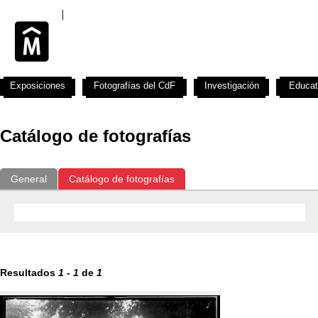
Exposiciones
Fotografías del CdF
Investigación
Educat
Catálogo de fotografías
General
Catálogo de fotografías
Resultados
1
-
1
de
1