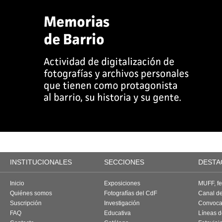
INSTITUCIONALES
SECCIONES
DESTA
Inicio
Exposiciones
MUFF, fes
Quiénes somos
Fotografías del CdF
Canal d
Suscripción
Investigación
Convoca
FAQ
Educativa
Líneas d