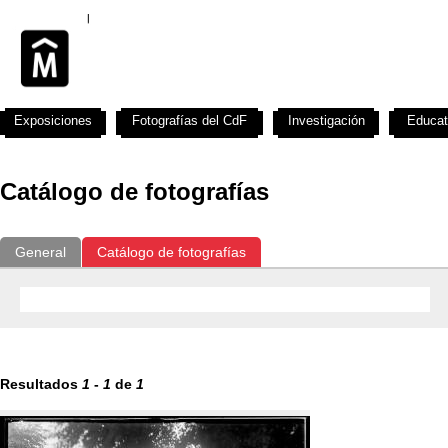
Exposiciones
Fotografías del CdF
Investigación
Educat
Catálogo de fotografías
General
Catálogo de fotografías
Resultados
1
-
1
de
1