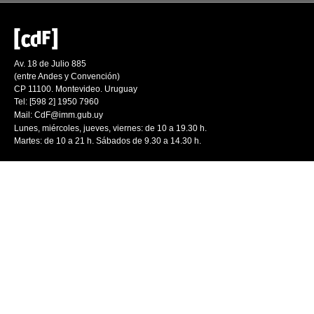
Av. 18 de Julio 885
(entre Andes y Convención)
CP 11100. Montevideo. Uruguay
Tel: [598 2] 1950 7960
Mail:
CdF@imm.gub.uy
Lunes, miércoles, jueves, viernes: de 10 a 19.30 h.
Martes: de 10 a 21 h. Sábados de 9.30 a 14.30 h.