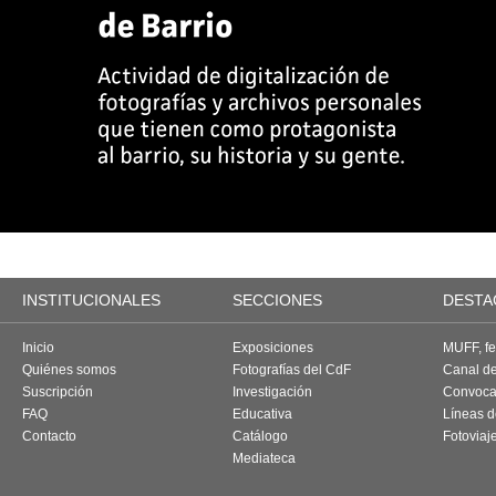
INSTITUCIONALES
SECCIONES
DESTA
Inicio
Exposiciones
MUFF, fes
Quiénes somos
Fotografías del CdF
Canal d
Suscripción
Investigación
Convoca
FAQ
Educativa
Líneas d
Contacto
Catálogo
Fotoviaj
Mediateca