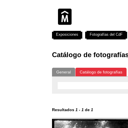
Exposiciones
Fotografías del CdF
Catálogo de fotografía
General
Catálogo de fotografías
Resultados
1
-
1
de
1