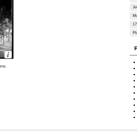
Ju
Mu
17
Pl
P
rro.