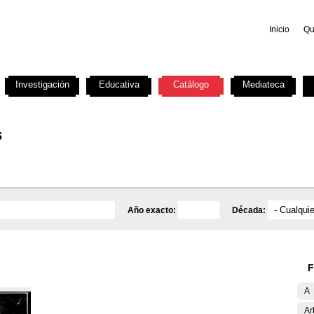
Inicio
Qu
Investigación
Educativa
Catálogo
Mediateca
s
Año exacto:
Década:
F
A
Ar