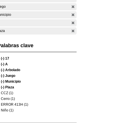
ego
nicipio
aza
alabras clave
(-)
17
(-)
A
(-)
Arbolado
(-)
Juego
(-)
Municipio
(-)
Plaza
CCZ (1)
Cerro (1)
ERROR 413H (1)
Niño (1)