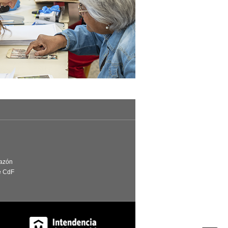
Razón
e CdF