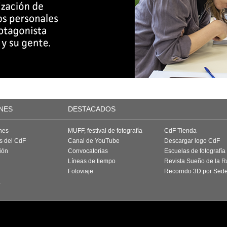
NES
DESTACADOS
nes
MUFF, festival de fotografía
CdF Tienda
as del CdF
Canal de YouTube
Descargar logo CdF
ión
Convocatorias
Escuelas de fotografía
Líneas de tiempo
Revista Sueño de la 
Fotoviaje
Recorrido 3D por Sed
a