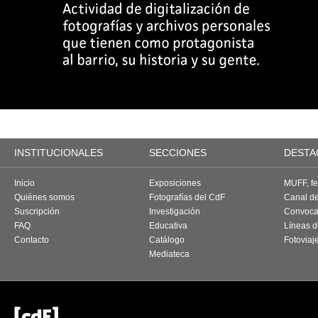
INSTITUCIONALES
SECCIONES
DESTA
Inicio
Exposiciones
MUFF, fes
Quiénes somos
Fotografías del CdF
Canal d
Suscripción
Investigación
Convoca
FAQ
Educativa
Líneas d
Contacto
Catálogo
Fotoviaj
Mediateca