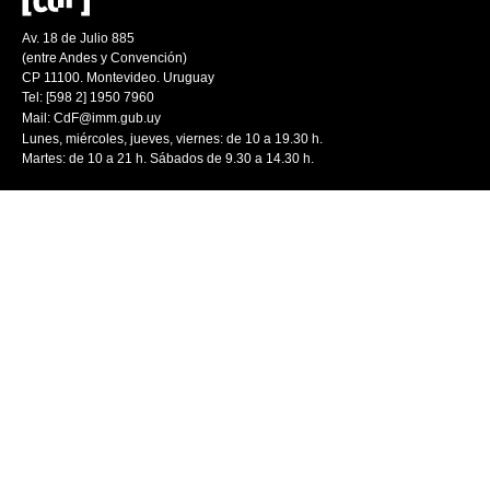
Av. 18 de Julio 885
(entre Andes y Convención)
CP 11100. Montevideo. Uruguay
Tel: [598 2] 1950 7960
Mail:
CdF@imm.gub.uy
Lunes, miércoles, jueves, viernes: de 10 a 19.30 h.
Martes: de 10 a 21 h. Sábados de 9.30 a 14.30 h.