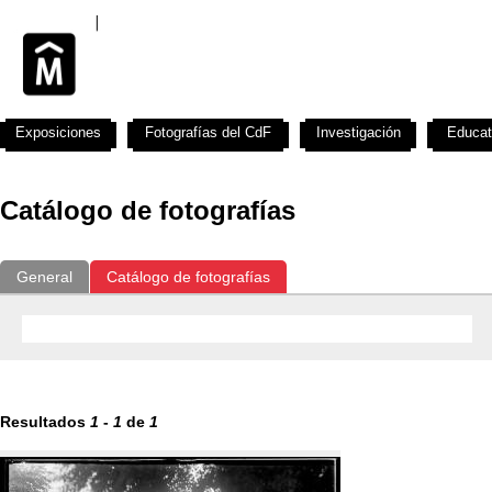
Exposiciones
Fotografías del CdF
Investigación
Educat
Catálogo de fotografías
General
Catálogo de fotografías
Resultados
1
-
1
de
1