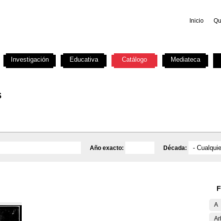
Inicio
Qu
Investigación
Educativa
Catálogo
Mediateca
s
Año exacto:
Década:
F
A
Ar