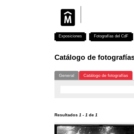
Exposiciones
Fotografías del CdF
Catálogo de fotografía
General
Catálogo de fotografías
Resultados
1
-
1
de
1