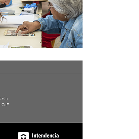
Razón
e CdF