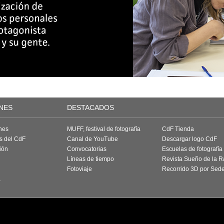
NES
DESTACADOS
nes
MUFF, festival de fotografía
CdF Tienda
as del CdF
Canal de YouTube
Descargar logo CdF
ión
Convocatorias
Escuelas de fotografía
Líneas de tiempo
Revista Sueño de la 
Fotoviaje
Recorrido 3D por Sed
a