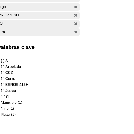
ego
RROR 413H
CZ
rro
alabras clave
(-)
A
(-)
Arbolado
(-)
CCZ
(-)
Cerro
(-)
ERROR 413H
(-)
Juego
17 (1)
Municipio (1)
Niño (1)
Plaza (1)