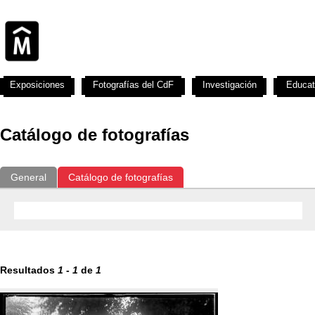
Exposiciones
Fotografías del CdF
Investigación
Educat
Catálogo de fotografías
General
Catálogo de fotografías
Resultados
1
-
1
de
1