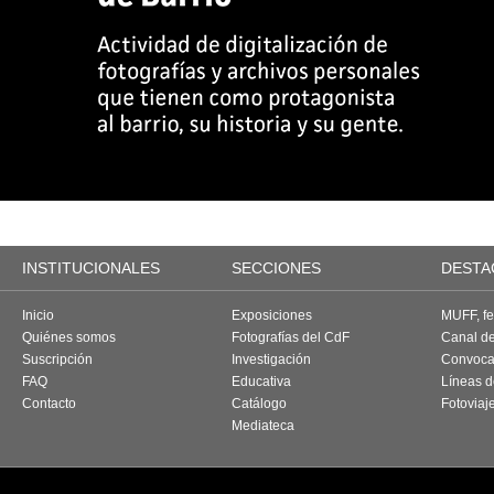
INSTITUCIONALES
SECCIONES
DESTA
Inicio
Exposiciones
MUFF, fes
Quiénes somos
Fotografías del CdF
Canal d
Suscripción
Investigación
Convoca
FAQ
Educativa
Líneas d
Contacto
Catálogo
Fotoviaj
Mediateca