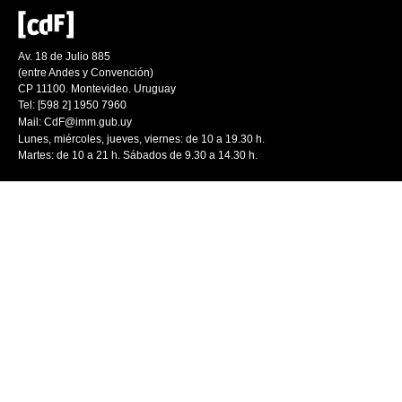
Av. 18 de Julio 885
(entre Andes y Convención)
CP 11100. Montevideo. Uruguay
Tel: [598 2] 1950 7960
Mail:
CdF@imm.gub.uy
Lunes, miércoles, jueves, viernes: de 10 a 19.30 h.
Martes: de 10 a 21 h. Sábados de 9.30 a 14.30 h.