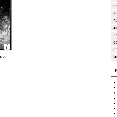
Ce
Ni
Pl
Ju
17
C
E
rro.
Mu
P