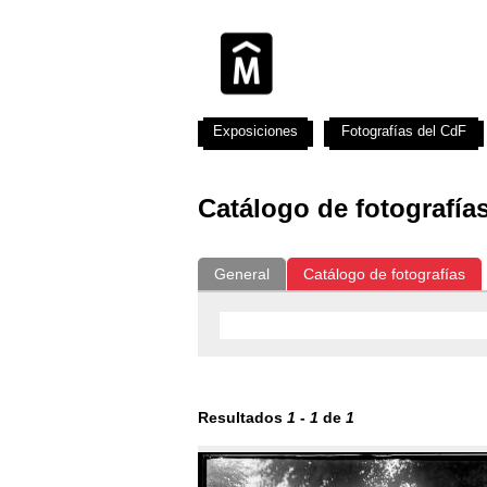
Exposiciones
Fotografías del CdF
Catálogo de fotografía
General
Catálogo de fotografías
Resultados
1
-
1
de
1