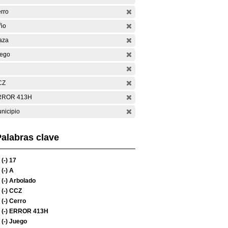
rro
ño
aza
ego
CZ
RROR 413H
nicipio
alabras clave
(-)
17
(-)
A
(-)
Arbolado
(-)
CCZ
(-)
Cerro
(-)
ERROR 413H
(-)
Juego