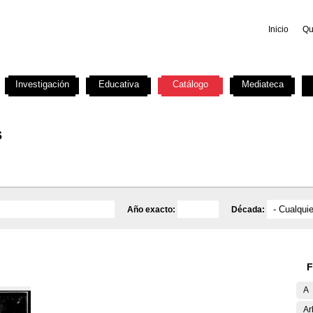
Inicio
Qu
Investigación
Educativa
Catálogo
Mediateca
s
Año exacto:
Década:
F
A
Ar