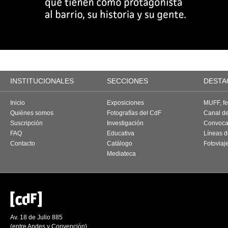
INSTITUCIONALES
SECCIONES
DESTA
Inicio
Exposiciones
MUFF, fes
Quiénes somos
Fotografías del CdF
Canal d
Suscripción
Investigación
Convoca
FAQ
Educativa
Líneas d
Contacto
Catálogo
Fotoviaj
Mediateca
Av. 18 de Julio 885
(entre Andes y Convención)