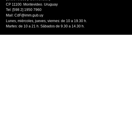
CP 11100. Montevideo. Uruguay
Tel: [598 2] 1950 7960
Mail:
CdF@imm.gub.uy
Lunes, miércoles, jueves, viernes: de 10 a 19.30 h.
Martes: de 10 a 21 h. Sábados de 9.30 a 14.30 h.