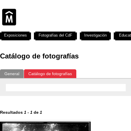
Exposiciones
Fotografías del CdF
Investigación
Educat
Catálogo de fotografías
General
Catálogo de fotografías
Resultados
1
-
1
de
1