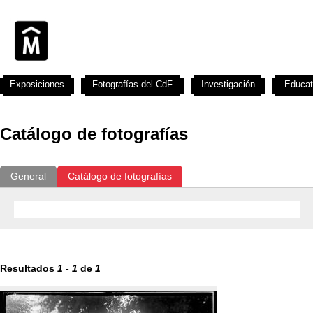
Exposiciones
Fotografías del CdF
Investigación
Educat
Catálogo de fotografías
General
Catálogo de fotografías
Resultados
1
-
1
de
1