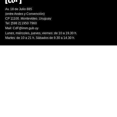
Av. 18 de Julio 885
(entre Andes y Convención)
CP 11100. Montevideo. Uruguay
Tel: [598 2] 1950 7960
Mail:
CdF@imm.gub.uy
Lunes, miércoles, jueves, viernes: de 10 a 19.30 h.
Martes: de 10 a 21 h. Sábados de 9.30 a 14.30 h.