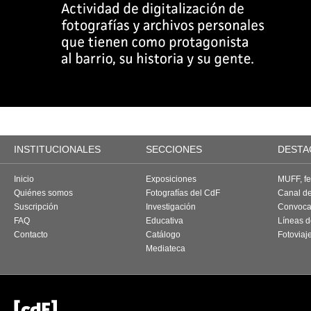
INSTITUCIONALES
SECCIONES
DESTA
Inicio
Exposiciones
MUFF, fes
Quiénes somos
Fotografías del CdF
Canal d
Suscripción
Investigación
Convoca
FAQ
Educativa
Líneas d
Contacto
Catálogo
Fotoviaj
Mediateca