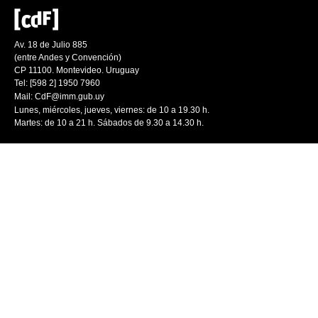
Av. 18 de Julio 885
(entre Andes y Convención)
CP 11100. Montevideo. Uruguay
Tel: [598 2] 1950 7960
Mail:
CdF@imm.gub.uy
Lunes, miércoles, jueves, viernes: de 10 a 19.30 h.
Martes: de 10 a 21 h. Sábados de 9.30 a 14.30 h.