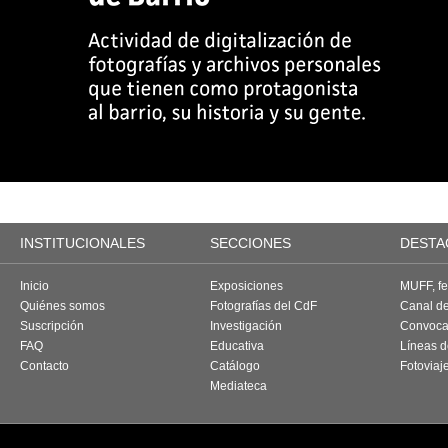
INSTITUCIONALES
SECCIONES
DESTA
Inicio
Exposiciones
MUFF, fes
Quiénes somos
Fotografías del CdF
Canal d
Suscripción
Investigación
Convoca
FAQ
Educativa
Líneas d
Contacto
Catálogo
Fotoviaj
Mediateca