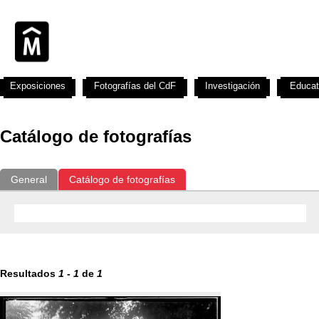
Exposiciones
Fotografías del CdF
Investigación
Educat
Catálogo de fotografías
General
Catálogo de fotografías
Resultados
1
-
1
de
1