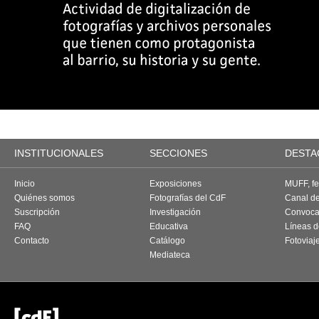
INSTITUCIONALES
SECCIONES
DESTA
Inicio
Exposiciones
MUFF, fes
Quiénes somos
Fotografías del CdF
Canal d
Suscripción
Investigación
Convoca
FAQ
Educativa
Líneas d
Contacto
Catálogo
Fotoviaj
Mediateca