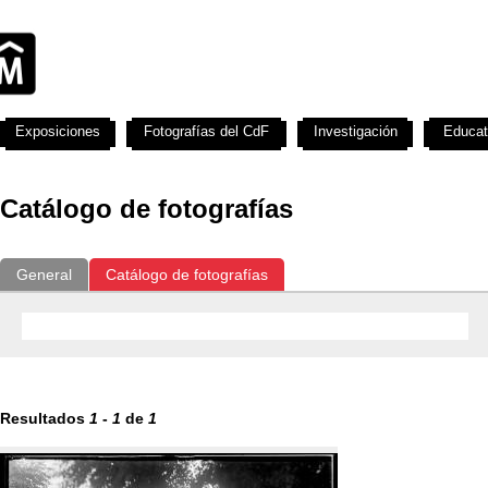
Exposiciones
Fotografías del CdF
Investigación
Educat
Catálogo de fotografías
General
Catálogo de fotografías
Resultados
1
-
1
de
1