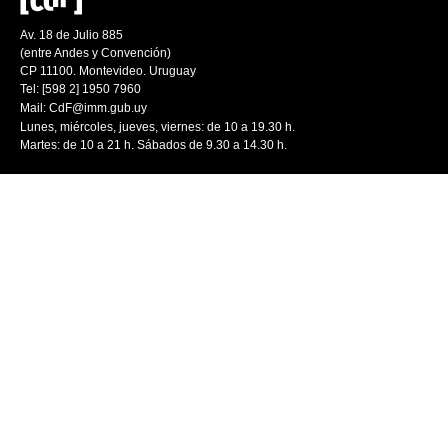
Av. 18 de Julio 885
(entre Andes y Convención)
CP 11100. Montevideo. Uruguay
Tel: [598 2] 1950 7960
Mail:
CdF@imm.gub.uy
Lunes, miércoles, jueves, viernes: de 10 a 19.30 h.
Martes: de 10 a 21 h. Sábados de 9.30 a 14.30 h.