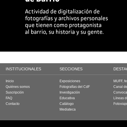
INSTITUCIONALES
SECCIONES
DESTA
Inicio
Exposiciones
MUFF, fes
Quiénes somos
Fotografías del CdF
Canal d
Suscripción
Investigación
Convoca
FAQ
Educativa
Líneas d
Contacto
Catálogo
Fotoviaj
Mediateca