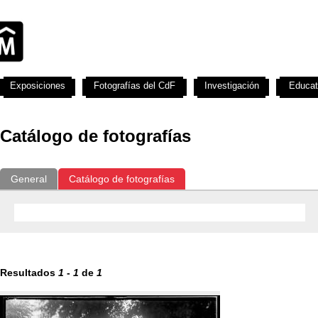
Exposiciones
Fotografías del CdF
Investigación
Educat
Catálogo de fotografías
General
Catálogo de fotografías
Resultados
1
-
1
de
1