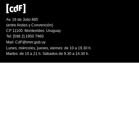
Av. 18 de Julio 885
(entre Andes y Convención)
CP 11100. Montevideo. Uruguay
Tel: [598 2] 1950 7960
Mail:
CdF@imm.gub.uy
Lunes, miércoles, jueves, viernes: de 10 a 19.30 h.
Martes: de 10 a 21 h. Sábados de 9.30 a 14.30 h.