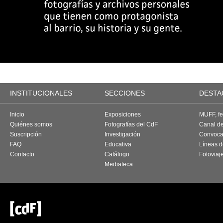
INSTITUCIONALES
SECCIONES
DESTA
Inicio
Exposiciones
MUFF, fes
Quiénes somos
Fotografías del CdF
Canal d
Suscripción
Investigación
Convoca
FAQ
Educativa
Líneas d
Contacto
Catálogo
Fotoviaj
Mediateca