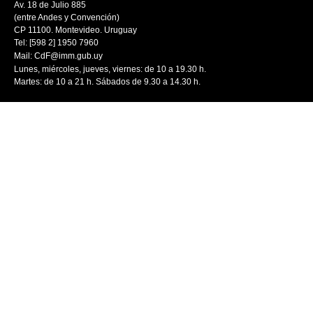
Av. 18 de Julio 885
(entre Andes y Convención)
CP 11100. Montevideo. Uruguay
Tel: [598 2] 1950 7960
Mail:
CdF@imm.gub.uy
Lunes, miércoles, jueves, viernes: de 10 a 19.30 h.
Martes: de 10 a 21 h. Sábados de 9.30 a 14.30 h.