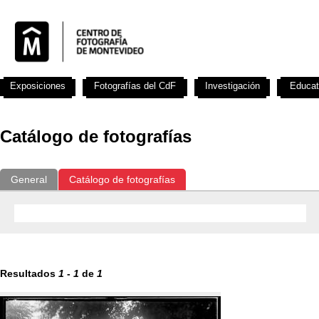
Exposiciones
Fotografías del CdF
Investigación
Educat
Catálogo de fotografías
General
Catálogo de fotografías
Resultados
1
-
1
de
1