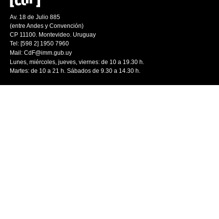
Av. 18 de Julio 885
(entre Andes y Convención)
CP 11100. Montevideo. Uruguay
Tel: [598 2] 1950 7960
Mail:
CdF@imm.gub.uy
Lunes, miércoles, jueves, viernes: de 10 a 19.30 h.
Martes: de 10 a 21 h. Sábados de 9.30 a 14.30 h.