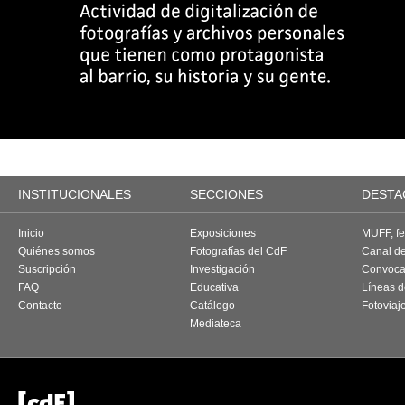
INSTITUCIONALES
SECCIONES
DESTA
Inicio
Exposiciones
MUFF, fes
Quiénes somos
Fotografías del CdF
Canal d
Suscripción
Investigación
Convoca
FAQ
Educativa
Líneas d
Contacto
Catálogo
Fotoviaj
Mediateca