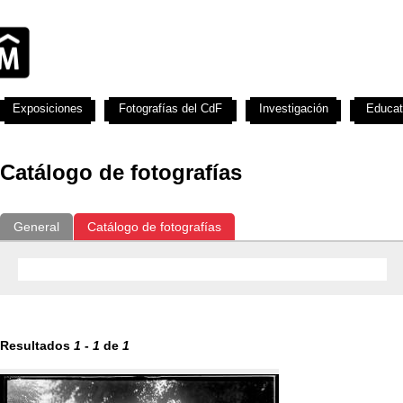
Exposiciones
Fotografías del CdF
Investigación
Educat
Catálogo de fotografías
General
Catálogo de fotografías
Resultados
1
-
1
de
1