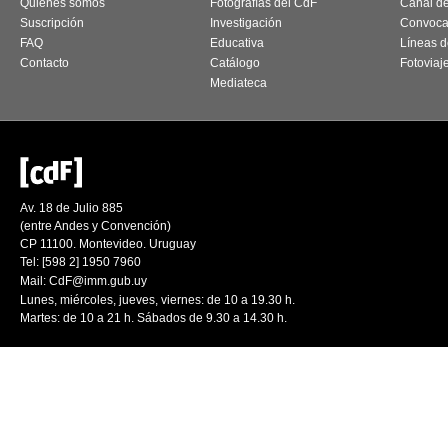
Quiénes somos
Fotografías del CdF
Canal d
Suscripción
Investigación
Convoca
FAQ
Educativa
Líneas d
Contacto
Catálogo
Fotoviaj
Mediateca
Av. 18 de Julio 885
(entre Andes y Convención)
CP 11100. Montevideo. Uruguay
Tel: [598 2] 1950 7960
Mail:
CdF@imm.gub.uy
Lunes, miércoles, jueves, viernes: de 10 a 19.30 h.
Martes: de 10 a 21 h. Sábados de 9.30 a 14.30 h.