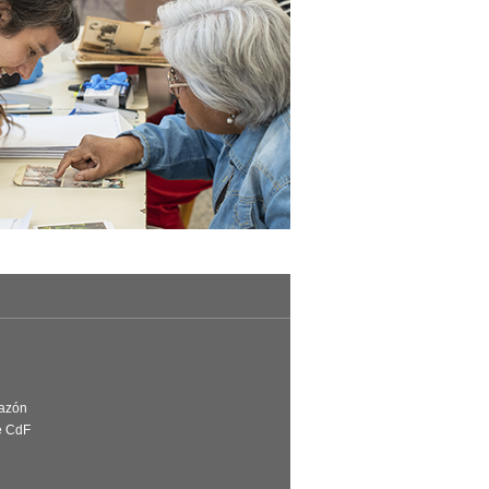
Razón
e CdF