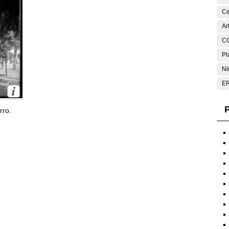
Ce
Ar
C
Pl
Ni
E
P
rro.