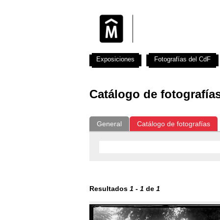
Exposiciones
Fotografías del CdF
Catálogo de fotografía
General
Catálogo de fotografías
Resultados
1
-
1
de
1