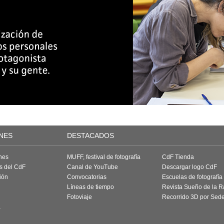
NES
DESTACADOS
nes
MUFF, festival de fotografía
CdF Tienda
as del CdF
Canal de YouTube
Descargar logo CdF
ión
Convocatorias
Escuelas de fotografía
Líneas de tiempo
Revista Sueño de la 
Fotoviaje
Recorrido 3D por Sed
a