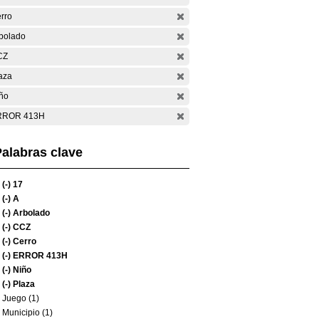
rro
bolado
CZ
aza
ño
RROR 413H
alabras clave
(-)
17
(-)
A
(-)
Arbolado
(-)
CCZ
(-)
Cerro
(-)
ERROR 413H
(-)
Niño
(-)
Plaza
Juego (1)
Municipio (1)