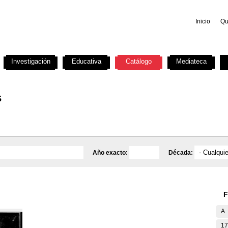
Inicio
Qu
Investigación
Educativa
Catálogo
Mediateca
s
Año exacto:
Década:
F
A
17