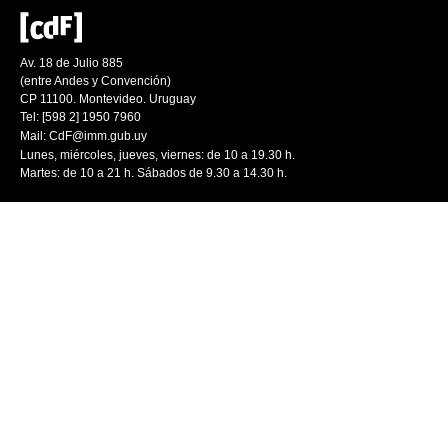
Av. 18 de Julio 885
(entre Andes y Convención)
CP 11100. Montevideo. Uruguay
Tel: [598 2] 1950 7960
Mail:
CdF@imm.gub.uy
Lunes, miércoles, jueves, viernes: de 10 a 19.30 h.
Martes: de 10 a 21 h. Sábados de 9.30 a 14.30 h.