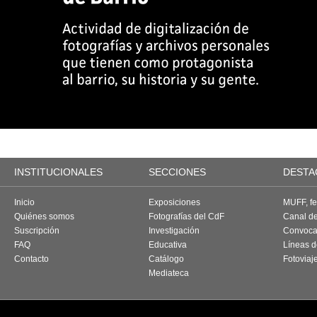
INSTITUCIONALES
SECCIONES
DESTA
Inicio
Exposiciones
MUFF, fes
Quiénes somos
Fotografías del CdF
Canal d
Suscripción
Investigación
Convoca
FAQ
Educativa
Líneas d
Contacto
Catálogo
Fotoviaj
Mediateca