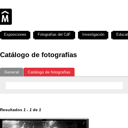
Exposiciones
Fotografías del CdF
Investigación
Educat
Catálogo de fotografías
General
Catálogo de fotografías
Resultados
1
-
1
de
1