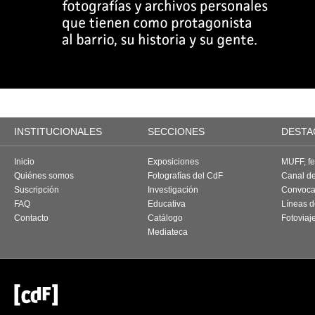
INSTITUCIONALES
SECCIONES
DESTA
Inicio
Exposiciones
MUFF, fes
Quiénes somos
Fotografías del CdF
Canal d
Suscripción
Investigación
Convoca
FAQ
Educativa
Líneas d
Contacto
Catálogo
Fotoviaj
Mediateca