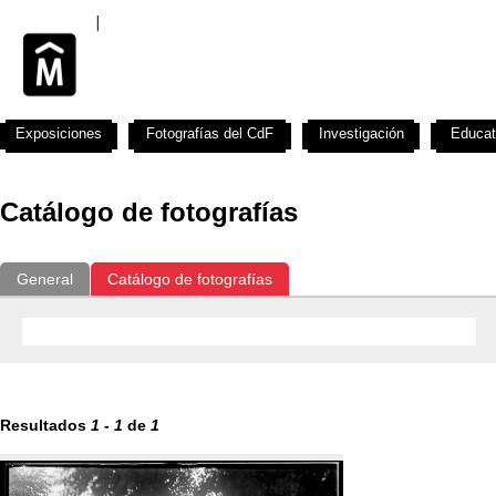
Exposiciones
Fotografías del CdF
Investigación
Educat
Catálogo de fotografías
General
Catálogo de fotografías
Resultados
1
-
1
de
1