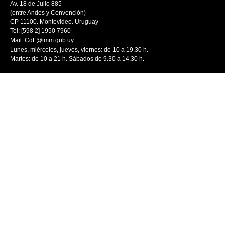
Av. 18 de Julio 885
(entre Andes y Convención)
CP 11100. Montevideo. Uruguay
Tel: [598 2] 1950 7960
Mail:
CdF@imm.gub.uy
Lunes, miércoles, jueves, viernes: de 10 a 19.30 h.
Martes: de 10 a 21 h. Sábados de 9.30 a 14.30 h.