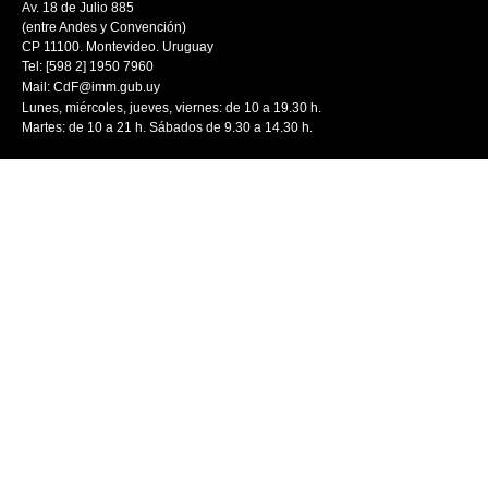
Av. 18 de Julio 885
(entre Andes y Convención)
CP 11100. Montevideo. Uruguay
Tel: [598 2] 1950 7960
Mail:
CdF@imm.gub.uy
Lunes, miércoles, jueves, viernes: de 10 a 19.30 h.
Martes: de 10 a 21 h. Sábados de 9.30 a 14.30 h.