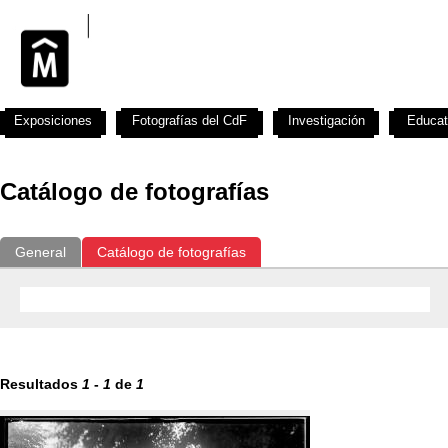
Exposiciones
Fotografías del CdF
Investigación
Educat
Catálogo de fotografías
General
Catálogo de fotografías
Resultados
1
-
1
de
1