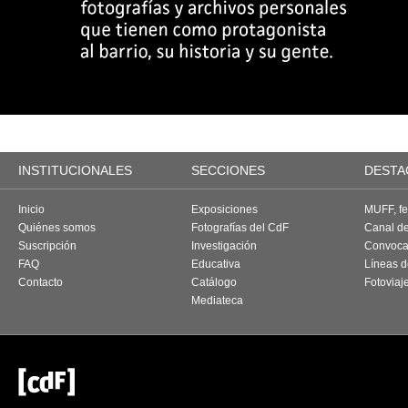
INSTITUCIONALES
SECCIONES
DESTA
Inicio
Exposiciones
MUFF, fes
Quiénes somos
Fotografías del CdF
Canal d
Suscripción
Investigación
Convoca
FAQ
Educativa
Líneas d
Contacto
Catálogo
Fotoviaj
Mediateca