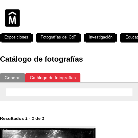
Exposiciones
Fotografías del CdF
Investigación
Educat
Catálogo de fotografías
General
Catálogo de fotografías
Resultados
1
-
1
de
1