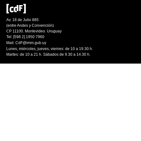
Av. 18 de Julio 885
(entre Andes y Convención)
CP 11100. Montevideo. Uruguay
Tel: [598 2] 1950 7960
Mail:
CdF@imm.gub.uy
Lunes, miércoles, jueves, viernes: de 10 a 19.30 h.
Martes: de 10 a 21 h. Sábados de 9.30 a 14.30 h.