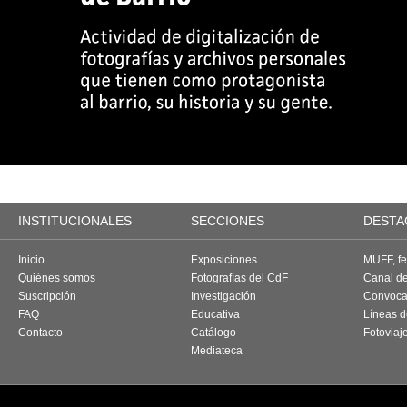
INSTITUCIONALES
SECCIONES
DESTA
Inicio
Exposiciones
MUFF, fes
Quiénes somos
Fotografías del CdF
Canal d
Suscripción
Investigación
Convoca
FAQ
Educativa
Líneas d
Contacto
Catálogo
Fotoviaj
Mediateca