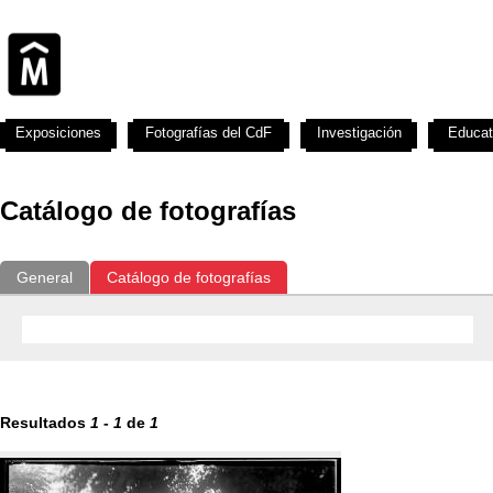
Exposiciones
Fotografías del CdF
Investigación
Educat
Catálogo de fotografías
General
Catálogo de fotografías
Resultados
1
-
1
de
1