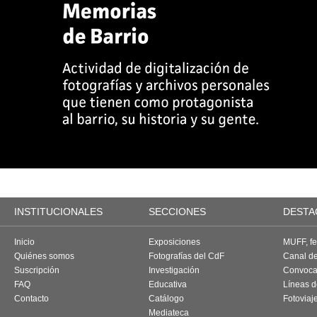
INSTITUCIONALES
SECCIONES
DESTA
Inicio
Exposiciones
MUFF, fes
Quiénes somos
Fotografías del CdF
Canal d
Suscripción
Investigación
Convoca
FAQ
Educativa
Líneas d
Contacto
Catálogo
Fotoviaj
Mediateca