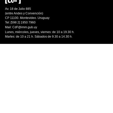
Av. 18 de Julio 885
(entre Andes y Convención)
CP 11100. Montevideo. Uruguay
Tel: [598 2] 1950 7960
Mail:
CdF@imm.gub.uy
Lunes, miércoles, jueves, viernes: de 10 a 19.30 h.
Martes: de 10 a 21 h. Sábados de 9.30 a 14.30 h.