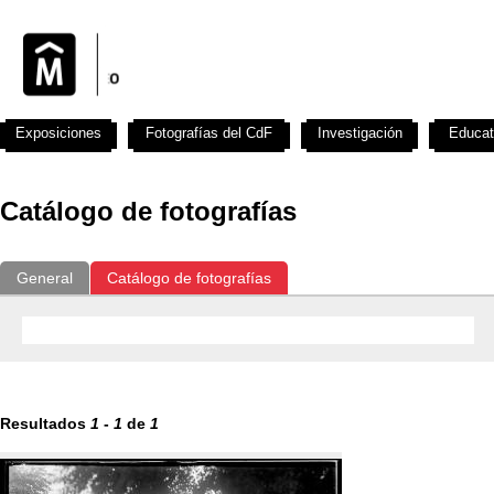
Exposiciones
Fotografías del CdF
Investigación
Educat
Catálogo de fotografías
General
Catálogo de fotografías
Resultados
1
-
1
de
1