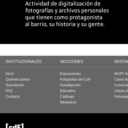
INSTITUCIONALES
SECCIONES
DESTA
Inicio
Exposiciones
MUFF, fes
Quiénes somos
Fotografías del CdF
Canal d
Suscripción
Investigación
Convoca
FAQ
Educativa
Líneas d
Contacto
Catálogo
Fotoviaj
Mediateca