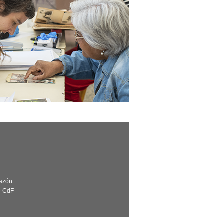
Razón
e CdF