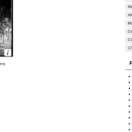
Ni
Ar
Mu
Ce
C
17
P
rro.