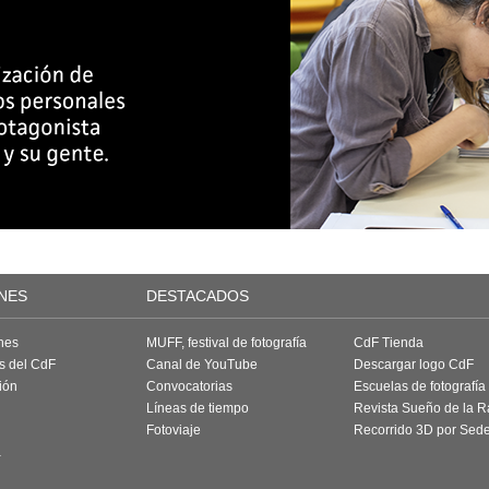
NES
DESTACADOS
nes
MUFF, festival de fotografía
CdF Tienda
as del CdF
Canal de YouTube
Descargar logo CdF
ión
Convocatorias
Escuelas de fotografía
Líneas de tiempo
Revista Sueño de la 
Fotoviaje
Recorrido 3D por Sed
a