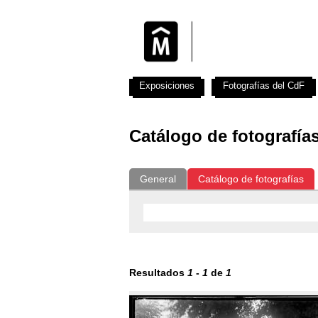
Exposiciones
Fotografías del CdF
Catálogo de fotografía
General
Catálogo de fotografías
Resultados
1
-
1
de
1