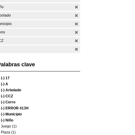
ño
bolado
nicipio
rro
CZ
alabras clave
(-)
17
(-)
A
(-)
Arbolado
(-)
CCZ
(-)
Cerro
(-)
ERROR 413H
(-)
Municipio
(-)
Niño
Juego (1)
Plaza (1)