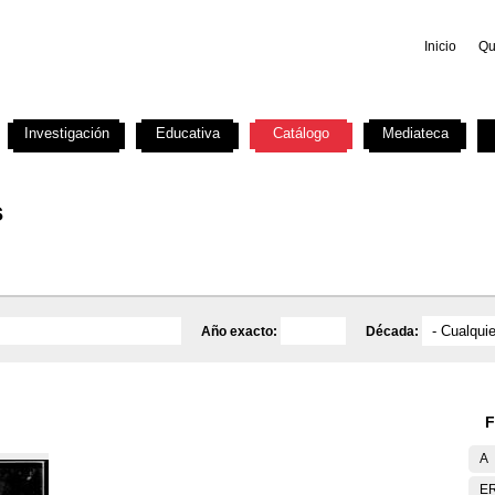
Inicio
Qu
Investigación
Educativa
Catálogo
Mediateca
s
Año exacto:
Década:
F
A
E