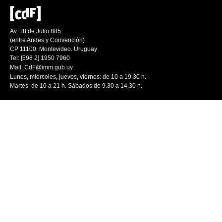
Av. 18 de Julio 885
(entre Andes y Convención)
CP 11100. Montevideo. Uruguay
Tel: [598 2] 1950 7960
Mail:
CdF@imm.gub.uy
Lunes, miércoles, jueves, viernes: de 10 a 19.30 h.
Martes: de 10 a 21 h. Sábados de 9.30 a 14.30 h.