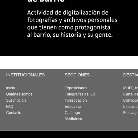
INSTITUCIONALES
SECCIONES
DESTA
Inicio
Exposiciones
MUFF, fes
Quiénes somos
Fotografías del CdF
Canal d
Suscripción
Investigación
Convoca
FAQ
Educativa
Líneas d
Contacto
Catálogo
Fotoviaj
Mediateca