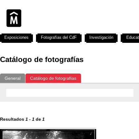
Exposiciones
Fotografías del CdF
Investigación
Educat
Catálogo de fotografías
General
Catálogo de fotografías
Resultados
1
-
1
de
1