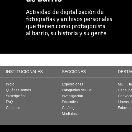
INSTITUCIONALES
SECCIONES
DESTA
Inicio
Exposiciones
MUFF, fes
Quiénes somos
Fotografías del CdF
Canal d
Suscripción
Investigación
Convoca
FAQ
Educativa
Líneas d
Contacto
Catálogo
Fotoviaj
Mediateca