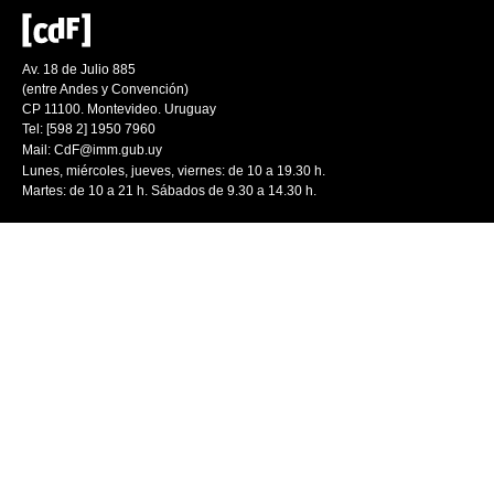
Av. 18 de Julio 885
(entre Andes y Convención)
CP 11100. Montevideo. Uruguay
Tel: [598 2] 1950 7960
Mail:
CdF@imm.gub.uy
Lunes, miércoles, jueves, viernes: de 10 a 19.30 h.
Martes: de 10 a 21 h. Sábados de 9.30 a 14.30 h.