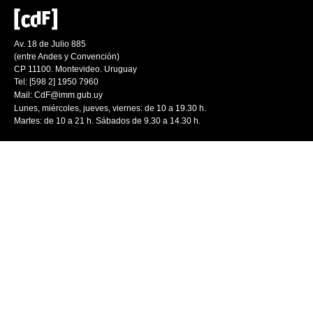
Av. 18 de Julio 885
(entre Andes y Convención)
CP 11100. Montevideo. Uruguay
Tel: [598 2] 1950 7960
Mail:
CdF@imm.gub.uy
Lunes, miércoles, jueves, viernes: de 10 a 19.30 h.
Martes: de 10 a 21 h. Sábados de 9.30 a 14.30 h.