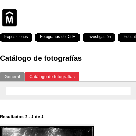
Exposiciones
Fotografías del CdF
Investigación
Educat
Catálogo de fotografías
General
Catálogo de fotografías
Resultados
1
-
1
de
1