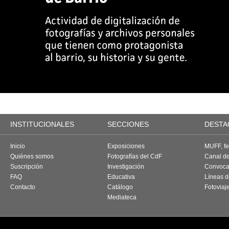
INSTITUCIONALES
SECCIONES
DESTA
Inicio
Exposiciones
MUFF, fes
Quiénes somos
Fotografías del CdF
Canal d
Suscripción
Investigación
Convoca
FAQ
Educativa
Líneas d
Contacto
Catálogo
Fotoviaj
Mediateca