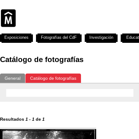
Exposiciones
Fotografías del CdF
Investigación
Educat
Catálogo de fotografías
General
Catálogo de fotografías
Resultados
1
-
1
de
1