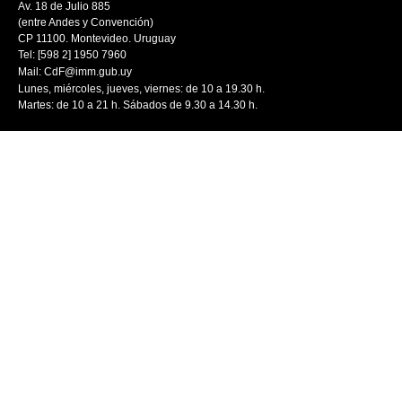
Av. 18 de Julio 885
(entre Andes y Convención)
CP 11100. Montevideo. Uruguay
Tel: [598 2] 1950 7960
Mail:
CdF@imm.gub.uy
Lunes, miércoles, jueves, viernes: de 10 a 19.30 h.
Martes: de 10 a 21 h. Sábados de 9.30 a 14.30 h.