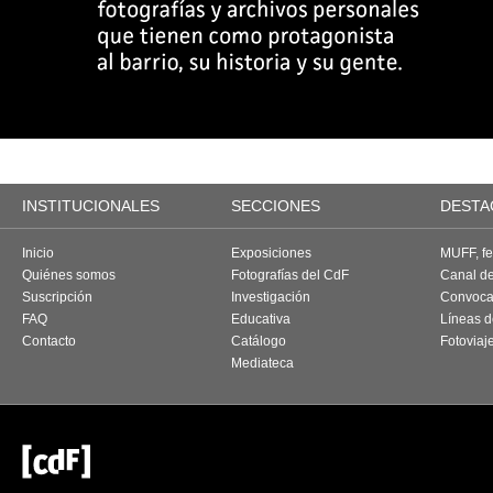
INSTITUCIONALES
SECCIONES
DESTA
Inicio
Exposiciones
MUFF, fes
Quiénes somos
Fotografías del CdF
Canal d
Suscripción
Investigación
Convoca
FAQ
Educativa
Líneas d
Contacto
Catálogo
Fotoviaj
Mediateca