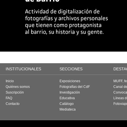
INSTITUCIONALES
SECCIONES
DESTA
Inicio
Exposiciones
MUFF, fes
Quiénes somos
Fotografías del CdF
Canal d
Suscripción
Investigación
Convoca
FAQ
Educativa
Líneas d
Contacto
Catálogo
Fotoviaj
Mediateca