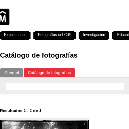
Exposiciones
Fotografías del CdF
Investigación
Educat
Catálogo de fotografías
General
Catálogo de fotografías
Resultados
1
-
1
de
1