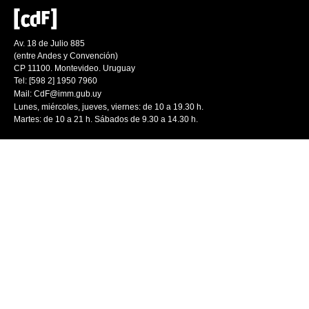
Av. 18 de Julio 885
(entre Andes y Convención)
CP 11100. Montevideo. Uruguay
Tel: [598 2] 1950 7960
Mail:
CdF@imm.gub.uy
Lunes, miércoles, jueves, viernes: de 10 a 19.30 h.
Martes: de 10 a 21 h. Sábados de 9.30 a 14.30 h.