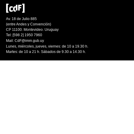
Av. 18 de Julio 885
(entre Andes y Convención)
CP 11100. Montevideo. Uruguay
Tel: [598 2] 1950 7960
Mail:
CdF@imm.gub.uy
Lunes, miércoles, jueves, viernes: de 10 a 19.30 h.
Martes: de 10 a 21 h. Sábados de 9.30 a 14.30 h.