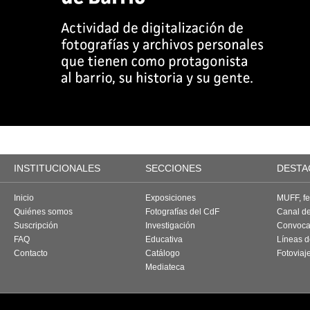
INSTITUCIONALES
SECCIONES
DESTA
Inicio
Exposiciones
MUFF, fes
Quiénes somos
Fotografías del CdF
Canal d
Suscripción
Investigación
Convoca
FAQ
Educativa
Líneas d
Contacto
Catálogo
Fotoviaj
Mediateca