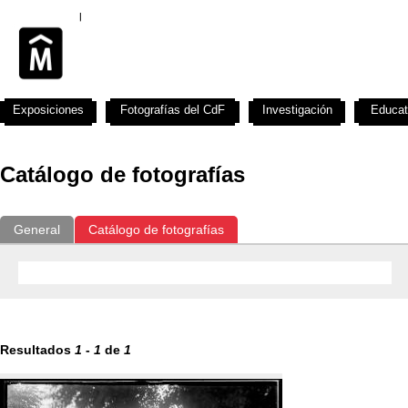
Exposiciones
Fotografías del CdF
Investigación
Educat
Catálogo de fotografías
General
Catálogo de fotografías
Resultados
1
-
1
de
1