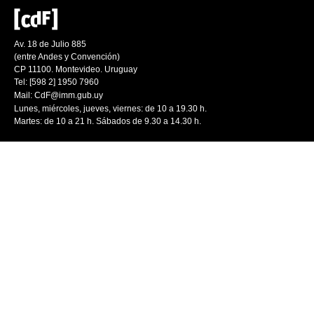
Av. 18 de Julio 885
(entre Andes y Convención)
CP 11100. Montevideo. Uruguay
Tel: [598 2] 1950 7960
Mail:
CdF@imm.gub.uy
Lunes, miércoles, jueves, viernes: de 10 a 19.30 h.
Martes: de 10 a 21 h. Sábados de 9.30 a 14.30 h.