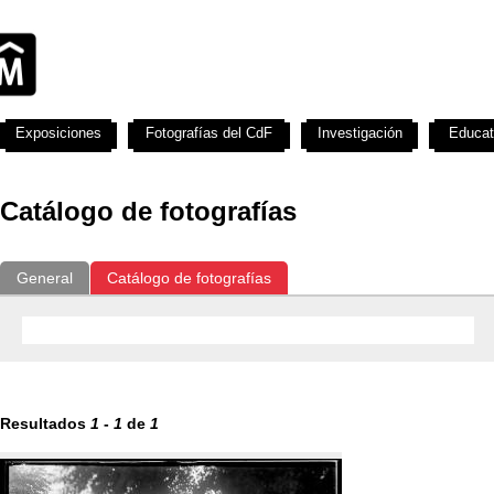
Exposiciones
Fotografías del CdF
Investigación
Educat
Catálogo de fotografías
General
Catálogo de fotografías
Resultados
1
-
1
de
1