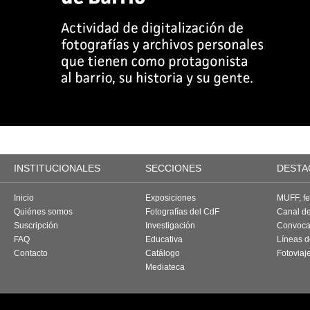
INSTITUCIONALES
SECCIONES
DESTA
Inicio
Exposiciones
MUFF, fes
Quiénes somos
Fotografías del CdF
Canal d
Suscripción
Investigación
Convoca
FAQ
Educativa
Líneas d
Contacto
Catálogo
Fotoviaj
Mediateca