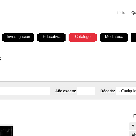
Inicio
Qu
Investigación
Educativa
Catálogo
Mediateca
s
Año exacto:
Década:
F
A
E