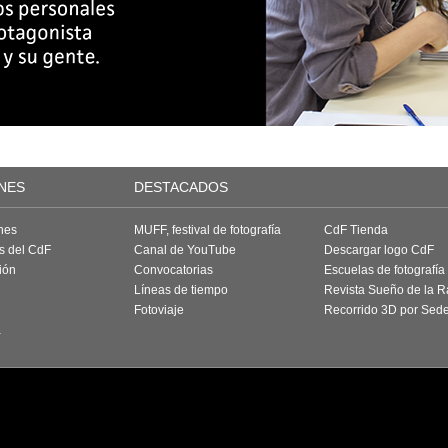
NES
DESTACADOS
nes
MUFF, festival de fotografía
CdF Tienda
as del CdF
Canal de YouTube
Descargar logo CdF
ión
Convocatorias
Escuelas de fotografía
Líneas de tiempo
Revista Sueño de la 
Fotoviaje
Recorrido 3D por Sed
a