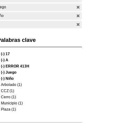
ego
ño
alabras clave
(-)
17
(-)
A
(-)
ERROR 413H
(-)
Juego
(-)
Niño
Arbolado (1)
CCZ (1)
Cerro (1)
Municipio (1)
Plaza (1)