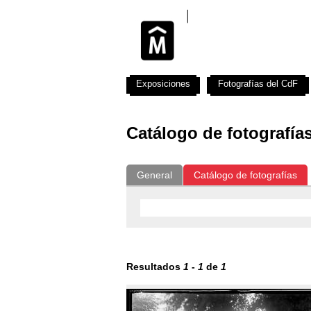
Exposiciones
Fotografías del CdF
Catálogo de fotografía
General
Catálogo de fotografías
Resultados
1
-
1
de
1