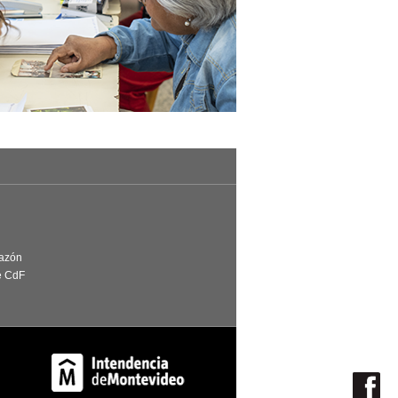
Razón
e CdF